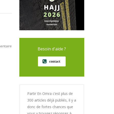
entaire
Besoin d'aide ?
contact
Partir En Omra c’est plus de
300 articles déjà publiés, il y a
donc de fortes chances que
vous y trouviez réponses à