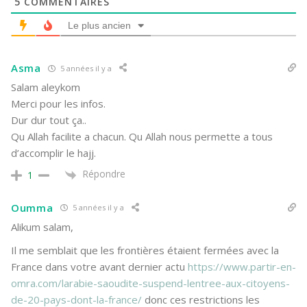
5
COMMENTAIRES
Le plus ancien
Asma
5 années il y a
Salam aleykom
Merci pour les infos.
Dur dur tout ça..
Qu Allah facilite a chacun. Qu Allah nous permette a tous
d’accomplir le hajj.
Répondre
1
Oumma
5 années il y a
Alikum salam,
Il me semblait que les frontières étaient fermées avec la
France dans votre avant dernier actu
https://www.partir-en-
omra.com/larabie-saoudite-suspend-lentree-aux-citoyens-
de-20-pays-dont-la-france/
donc ces restrictions les