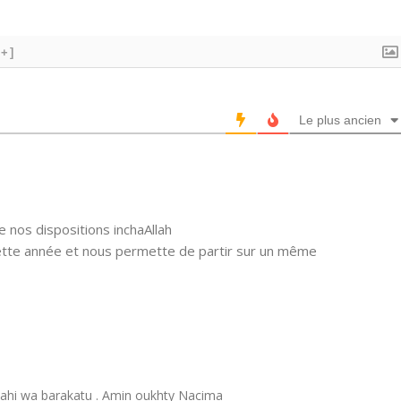
[+]
Le plus ancien
e nos dispositions inchaAllah
ette année et nous permette de partir sur un même
hi wa barakatu . Amin oukhty Nacima