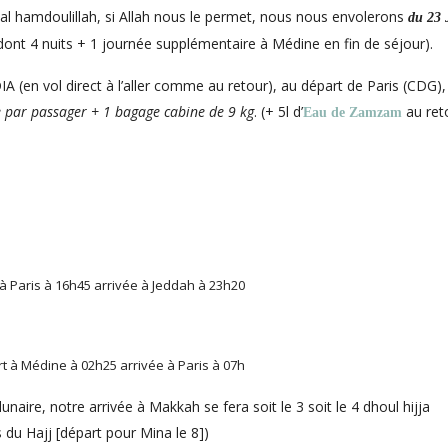
al hamdoulillah, si Allah nous le permet, nous nous envolerons
du 23 J
(dont 4 nuits + 1 journée supplémentaire à Médine en fin de séjour).
 (en vol direct à l’aller comme au retour), au départ de Paris (CDG),
e par passager + 1 bagage cabine de 9 kg
. (+ 5l d’
au ret
Eau de Zamzam
s
t à Paris à 16h45 arrivée à Jeddah à 23h20
rt à Médine à 02h25 arrivée à Paris à 07h
lunaire, notre arrivée à Makkah se fera soit le 3 soit le 4 dhoul hijja
s du Hajj [départ pour Mina le 8])