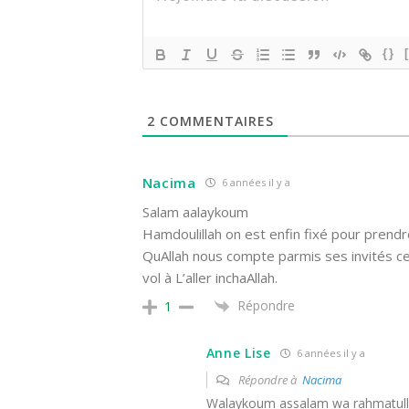
{}
2
COMMENTAIRES
Nacima
6 années il y a
Salam aalaykoum
Hamdoulillah on est enfin fixé pour prendr
QuAllah nous compte parmis ses invités c
vol à L’aller inchaAllah.
Répondre
1
Anne Lise
6 années il y a
Répondre à
Nacima
Walaykoum assalam wa rahmatulla