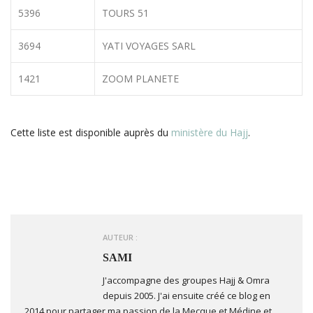
5396
TOURS 51
3694
YATI VOYAGES SARL
1421
ZOOM PLANETE
Cette liste est disponible auprès du
ministère du Hajj
.
AUTEUR :
SAMI
J'accompagne des groupes Hajj & Omra
depuis 2005. J'ai ensuite créé ce blog en
2014 pour partager ma passion de la Mecque et Médine et