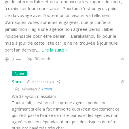
guide intermediaire et on a tendance à les zapper du coup ,
à minimiser leur importance . Pourtant c’est un gros point
clé du voyage avec l’obtention du visa et ya tellement
d’arnaques vu les sommes engagées, que je confierai
jamais mon Hajj a une agence non agréée perso , label
indispensable pour être serein … Barakallahou fik pour la
mise à jour de cette liste car je ne l’ai trouvée à jour nulle
part l’an dernier,
…
Lire la suite »
Répondre
0
Auteur
Sami
6 années il y a
Répondre à
Hanae
Wa 3alaykoum assalam
Tout à fait, il est possible qu’une agence perde son
agrément si elle a fait n’importe quoi (c’est exactement ce
qui s’est passé l’année dernière par ex et les agences non
agréées qui en dépendaient ont pris des risques derrière
qu’ils ont payé très très cher)