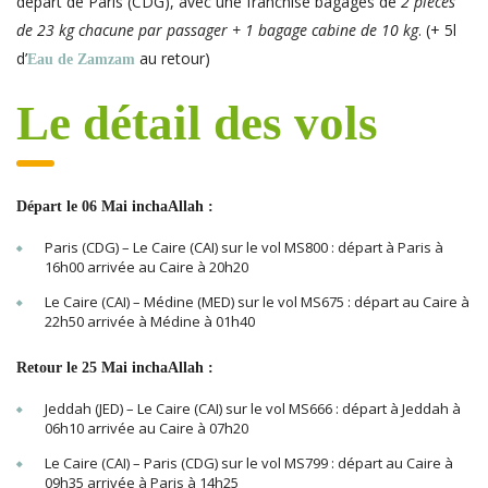
départ de Paris (CDG), avec une franchise bagages de
2 pièces
de 23 kg chacune par passager + 1 bagage cabine de 10 kg
. (+ 5l
d’
au retour)
Eau de Zamzam
Le détail des vols
Départ le 06 Mai inchaAllah :
Paris (CDG) – Le Caire (CAI) sur le vol MS800 : départ à Paris à
16h00 arrivée au Caire à 20h20
Le Caire (CAI) – Médine (MED) sur le vol MS675 : départ au Caire à
22h50 arrivée à Médine à 01h40
Retour le 25 Mai inchaAllah :
Jeddah (JED) – Le Caire (CAI) sur le vol MS666 : départ à Jeddah à
06h10 arrivée au Caire à 07h20
Le Caire (CAI) – Paris (CDG) sur le vol MS799 : départ au Caire à
09h35 arrivée à Paris à 14h25