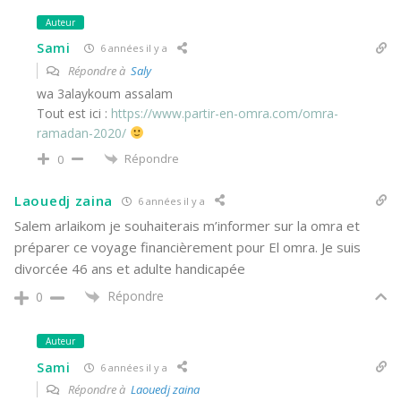
Auteur
Sami
6 années il y a
Répondre à
Saly
wa 3alaykoum assalam
Tout est ici :
https://www.partir-en-omra.com/omra-
ramadan-2020/
Répondre
0
Laouedj zaina
6 années il y a
Salem arlaikom je souhaiterais m’informer sur la omra et
préparer ce voyage financièrement pour El omra. Je suis
divorcée 46 ans et adulte handicapée
Répondre
0
Auteur
Sami
6 années il y a
Répondre à
Laouedj zaina