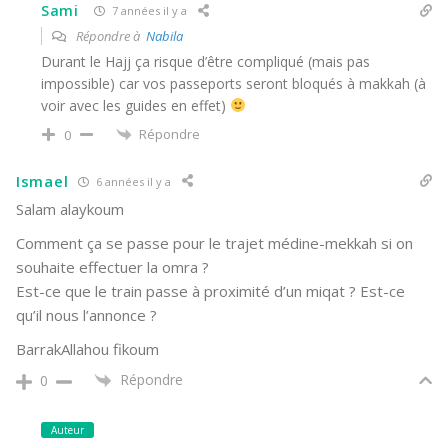
Sami
7 années il y a
Répondre à
Nabila
Durant le Hajj ça risque d’être compliqué (mais pas
impossible) car vos passeports seront bloqués à makkah (à
voir avec les guides en effet)
Répondre
0
Ismael
6 années il y a
Salam alaykoum
Comment ça se passe pour le trajet médine-mekkah si on
souhaite effectuer la omra ?
Est-ce que le train passe à proximité d’un miqat ? Est-ce
qu’il nous l’annonce ?
BarrakAllahou fikoum
Répondre
0
Auteur