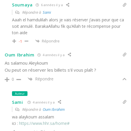
Soumaya
6 années il y a
Répondre à
Sami
Aaah el hamdulilah alors je vais réserver j’avais peur que ca
soit annulé. BarakaAllahu fik qu’Allah te récompense pour
ton aide
Répondre
-1
Oum Ibrahim
4 années il y a
As salamou Aleykoum
Ou peut on réserver les billets s’il vous plaît ?
Répondre
0
Auteur
Sami
4 années il y a
Répondre à
Oum Ibrahim
wa alaykoum assalam
ici :
https://www.hhr.sa/home#