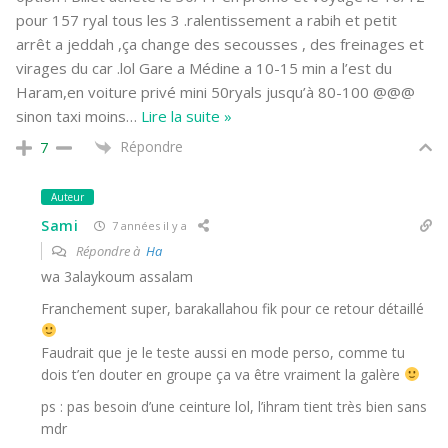
pour 157 ryal tous les 3 .ralentissement a rabih et petit
arrêt a jeddah ,ça change des secousses , des freinages et
virages du car .lol Gare a Médine a 10-15 min a l’est du
Haram,en voiture privé mini 50ryals jusqu’à 80-100 @@@
sinon taxi moins
…
Lire la suite »
Répondre
7
Auteur
Sami
7 années il y a
Répondre à
Ha
wa 3alaykoum assalam
Franchement super, barakallahou fik pour ce retour détaillé
Faudrait que je le teste aussi en mode perso, comme tu
dois t’en douter en groupe ça va être vraiment la galère
ps : pas besoin d’une ceinture lol, l’ihram tient très bien sans
mdr