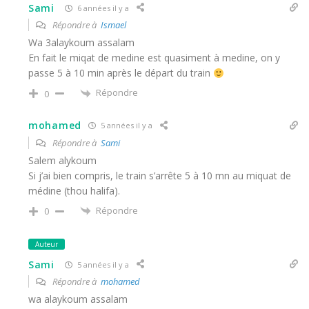
Sami
6 années il y a
Répondre à
Ismael
Wa 3alaykoum assalam
En fait le miqat de medine est quasiment à medine, on y
passe 5 à 10 min après le départ du train
Répondre
0
mohamed
5 années il y a
Répondre à
Sami
Salem alykoum
Si j’ai bien compris, le train s’arrête 5 à 10 mn au miquat de
médine (thou halifa).
Répondre
0
Auteur
Sami
5 années il y a
Répondre à
mohamed
wa alaykoum assalam