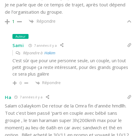
Je ne parle que de ce temps de trajet, après tout dépend
de l’organisation du groupe.
Répondre
1
Auteur
Sami
7 années il y a
Répondre à
Hakim
C’est sûr que pour une personne seule, un couple, un tout
petit groupe ça reste intéressant, pour des grands groupes
ce sera plus galère
Répondre
0
Ha
7 années il y a
Salam o3alaykom De retour de la Omra fin d’année hmdllh.
Tout c’est bien passé ‘parti en couple avec bébé sans
groupe , le train haramain super 3h(200kmh max pour le
moment) au lieu de 6a8h en car avec sandwich et thé en
option . Billet acheté le 30/11 en promo et voyagé le 10/12