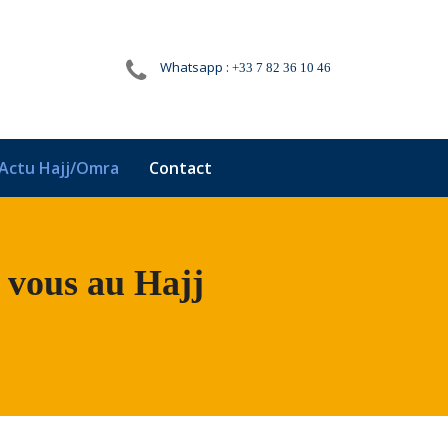
Whatsapp :
+33 7 82 36 10 46
Actu Hajj/Omra
Contact
 vous au Hajj