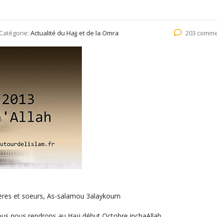
Catégorie:
Actualité du Hajj et de la Omra
203 comme
rères et soeurs, As-salamou 3alaykoum
nous nous rendrons au Hajj début Octobre inchaAllah