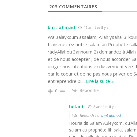
203
COMMENTAIRES
bint ahmad
12 années il y a
Wa 3alaykoum assalam, Allah ysahal 3likou
transmettez notre salam au Prophète sall
radyAllahou 3anhoum 2) demandez à Allah p
et de nous accepter ; de nous accorder Sa 
diriger nos intentions exclusivement vers
par le coeur et de ne pas nous priver de 
entreprendre bi
…
Lire la suite »
Répondre
0
belaid
8 années il y a
Répondre à
bint ahmad
Houria dit Salam A3leykom, qu’Allah
salam au prophète ‘lih salat sala
part, de celle de mon mari et d’As