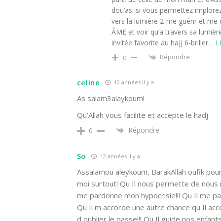
dou’as: si vous permettez implore
vers la lumière 2-me guérir et me 
ÂME et voir qu’a travers sa lumiè
invitée favorite au hajj 6-briller
…
Li
Répondre
0
celine
12 années il y a
As salam3alaykoum!
Qu’Allah vous facilite et accepte le hadj
Répondre
0
So
12 années il y a
Assalamou aleykoum, BarakAllah oufik pour 
moi surtout! Qu Il nous permette de nous r
me pardonne mon hypocrisie!!! Qu Il me pa
Qu Il m accorde une autre chance qu Il ac
d oublier le passe!!! Qu Il guide nos enfan