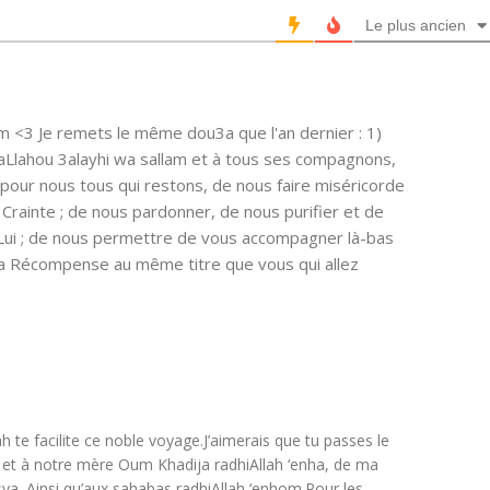
Le plus ancien
m <3 Je remets le même dou3a que l'an dernier : 1)
aLlahou 3alayhi wa sallam et à tous ses compagnons,
our nous tous qui restons, de nous faire miséricorde
Crainte ; de nous pardonner, de nous purifier et de
 Lui ; de nous permettre de vous accompagner là-bas
Sa Récompense au même titre que vous qui allez
 te facilite ce noble voyage.J’aimerais que tu passes le
m et à notre mère Oum Khadija radhiAllah ‘enha, de ma
sya. Ainsi qu’aux sahabas radhiAllah ‘enhom.Pour les