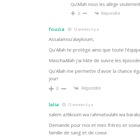
Qu’Allah nous les allège seulement
Répondre
0
fouzia
12 années il y a
Assalamou’alaykoum,
Qu’Allah te protège ainsi que toute l’équip
MaschaAllah j’ai hâte de suivre les épisod
Qu’Allah me permette d’avoir la chance é
jour!
Répondre
0
lalia
12 années il y a
salem a3likoum wa rahmatoulahi wa barak
Demande pour moi et mes frères et soeur
famille de sang et de coeur.