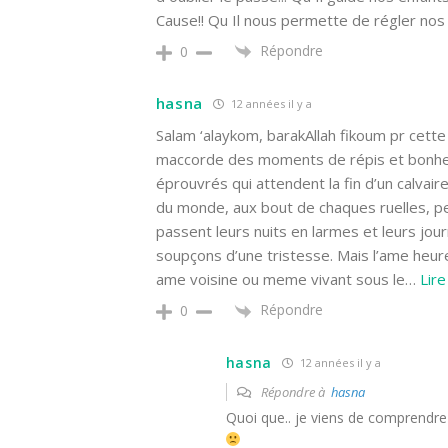
Cause!! Qu Il nous permette de régler nos 
Répondre
0
hasna
12 années il y a
Salam ‘alaykom, barakAllah fikoum pr cette 
maccorde des moments de répis et bonheur
éprouvrés qui attendent la fin d’un calvaire
du monde, aux bout de chaques ruelles, pe
passent leurs nuits en larmes et leurs jour
soupçons d’une tristesse. Mais l’ame heur
ame voisine ou meme vivant sous le
…
Lire
Répondre
0
hasna
12 années il y a
Répondre à
hasna
Quoi que.. je viens de comprendre 