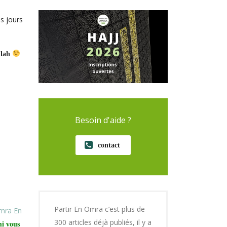
es jours
Allah
Besoin d'aide ?
contact
Partir En Omra c’est plus de
mra En
300 articles déjà publiés, il y a
mi vous