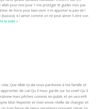
z allah pour moi pour 1-me protéger et guider mes pas
doter de force pour bien vivre 3-m apporter la paix de l
re (bassira) 4-l aimer comme on ne peut aimer 5-etre son
re la suite »
cela; Que Allah ta ala nous pardonne à ma famille et
approcher de Lui! Qu Il nous garde sur Sa voie!! Qu Il
rdonne mes pêches commis en public et en secret!!!
cepte Mon Repentir et mon envie réelle de changer et
ts qu Il en fasse de pieux serviteurs pouvant servir Sa