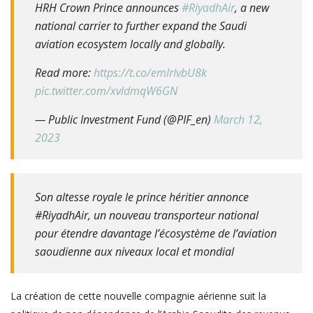
HRH Crown Prince announces
#RiyadhAir
, a new
national carrier to further expand the Saudi
aviation ecosystem locally and globally.
Read more:
https://t.co/emlrIvbU8k
pic.twitter.com/xvldmqW6GN
— Public Investment Fund (@PIF_en)
March 12,
2023
Son altesse royale le prince héritier annonce
#RiyadhAir, un nouveau transporteur national
pour étendre davantage l’écosystème de l’aviation
saoudienne aux niveaux local et mondial
La création de cette nouvelle compagnie aérienne suit la