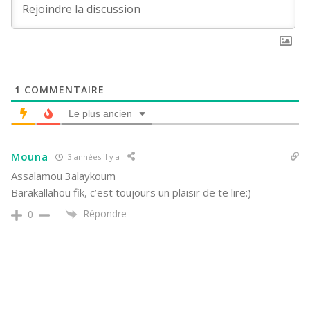
1
COMMENTAIRE
Le plus ancien
Mouna
3 années il y a
Assalamou 3alaykoum
Barakallahou fik, c’est toujours un plaisir de te lire:)
Répondre
0