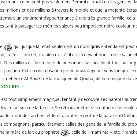
musulmans ce ne sont pas seulement 3emmi et khalti ou les gens de l
 millions et des millions à travers le monde et que la majorité écra
ctement un sentiment d’appartenance à une très grande famille, cela
es tant à partager les mêmes valeurs peu importent notre couleur, n
te
qui ,jusque là, était seulement un nom qu’ils entendaient peut 
 là c’est concret, il a bien existé, il est là devant nous, on le salue et
 Des milliers et des milliers de personnes se succèdent tout au long 
st pas rien. Cette concrétisation prend davantage de sens lorsqu’elle 
du cimetière d’Al-Baqi3, de la mosquée de Qouba, de la mosquée du ve
u CONCRET !
s est tout simplement magique, l’enfant y découvre ses parents autr
naire au sein de la famille. Se retrouver et et ses enfants ensemble 
ur le mont des archers et leur raconter le récit de la bataille d’Ouhou
s compagnons, particulièrement celles des gens de la famille du pro
ima la mère de lait du prophète
, celle de l’Imam Malik etc. Franc