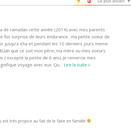
Le plus ancien
mra de ramadan cette année (2014) avec mes parents
je fus surprise de leurs endurance.. ma petite soeur de
sr jusqu’à icha et pendant les 10 derniers jours meme
uliLlah que ce soit mon père, ma mère ou mes soeurs
ois ( excepté la petite de 6 ans) Je remercie mes
agnifique voyage avec eux. Qu
…
Lire la suite »
 est très propice au fait de le faire en famiille