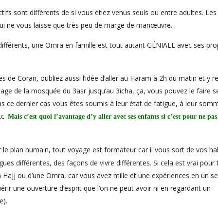
ifs sont différents de si vous étiez venus seuls ou entre adultes. Les
 qui ne vous laisse que très peu de marge de manœuvre.
 différents, une Omra en famille est tout autant GÉNIALE avec ses pro
es de Coran, oubliez aussi l’idée d’aller au Haram à 2h du matin et y r
ttage de la mosquée du 3asr jusqu’au 3icha, ça, vous pouvez le faire s
ce dernier cas vous êtes soumis à leur état de fatigue, à leur somme
tc.
Mais c’est quoi l’avantage d’y aller avec ses enfants si c’est pour ne pas
r le plan humain, tout voyage est formateur car il vous sort de vos ha
ues différentes, des façons de vivre différentes. Si cela est vrai pour 
’un Hajj ou d’une Omra, car vous avez mille et une expériences en un seu
érir une ouverture d’esprit que l’on ne peut avoir ni en regardant un
e).