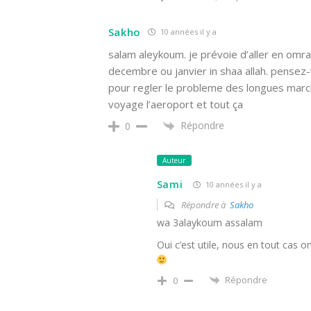
Sakho
10 années il y a
salam aleykoum. je prévoie d’aller en omra
decembre ou janvier in shaa allah. pensez
pour regler le probleme des longues marc
voyage l’aeroport et tout ça
Répondre
0
Auteur
Sami
10 années il y a
Répondre à
Sakho
wa 3alaykoum assalam
Oui c’est utile, nous en tout cas o
Répondre
0