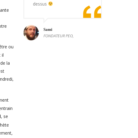
a
dessus
sante
otre
Sami
FONDATEUR PEO,
être ou
 il
de la
est
ndredi,
ement
entrain
d, se
phète
hement,