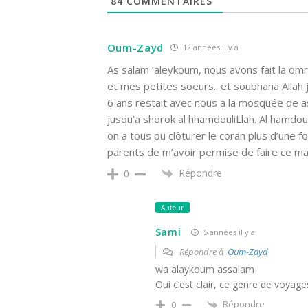
84
COMMENTAIRES
Oum-Zayd
12 années il y a
As salam ‘aleykoum, nous avons fait la o
et mes petites soeurs.. et soubhana Allah 
6 ans restait avec nous a la mosquée de a
jusqu’a shorok al hhamdouliLlah. Al hamdo
on a tous pu clôturer le coran plus d’une f
parents de m’avoir permise de faire ce m
Répondre
0
Auteur
Sami
5 années il y a
Répondre à
Oum-Zayd
wa alaykoum assalam
Oui c’est clair, ce genre de voyages
Répondre
0