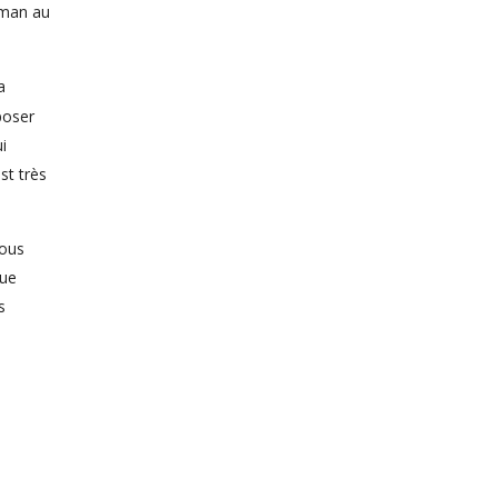
lman au
a
poser
i
st très
vous
que
s