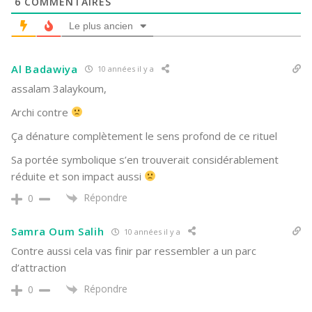
6
COMMENTAIRES
Le plus ancien
Al Badawiya
10 années il y a
assalam 3alaykoum,
Archi contre
Ça dénature complètement le sens profond de ce rituel
Sa portée symbolique s’en trouverait considérablement
réduite et son impact aussi
Répondre
0
Samra Oum Salih
10 années il y a
Contre aussi cela vas finir par ressembler a un parc
d’attraction
Répondre
0