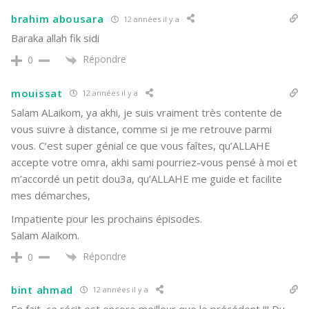
brahim abousara
12 années il y a
Baraka allah fik sidi
Répondre
0
mouissat
12 années il y a
Salam ALaikom, ya akhi, je suis vraiment très contente de
vous suivre à distance, comme si je me retrouve parmi
vous. C’est super génial ce que vous faîtes, qu’ALLAHE
accepte votre omra, akhi sami pourriez-vous pensé à moi et
m’accordé un petit dou3a, qu’ALLAHE me guide et facilite
mes démarches,
Impatiente pour les prochains épisodes.
Salam Alaikom.
Répondre
0
bint ahmad
12 années il y a
En fait, ce récit est encore meilleur que le précédent !!! Du