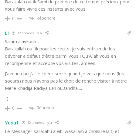
Barakulah oufik Sami de prendre de ce temps précieux pour
nous faire vivre ces instants avec vous.
Répondre
0
LI
12 années il y a
Salam alaykoum,
Barakallah ou fik pour les récits, je suis entrain de les
dévorer à défaut d’être parmi vous ! Qu’Allah vous en
récompense et accepte vos visites, ameen.
J’avoue que j’ai le coeur serré quand je vois que nous (les
soeurs) nous n’avons pas le droit de rendre visiter à notre
Mère Khadija Radiya Lah ou3andha….
:'(
Répondre
0
Yusuf
12 années il y a
Le Messager sallallahu aleihi wasallam a choisi le lait, et