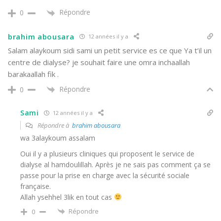
Répondre
0
brahim abousara
12 années il y a
Salam alaykoum sidi sami un petit service es ce que Ya t’il un
centre de dialyse? je souhait faire une omra inchaallah
barakaallah fik .
Répondre
0
Sami
12 années il y a
Répondre à
brahim abousara
wa 3alaykoum assalam
Oui il y a plusieurs cliniques qui proposent le service de
dialyse al hamdoulillah. Après je ne sais pas comment ça se
passe pour la prise en charge avec la sécurité sociale
française.
Allah ysehhel 3lik en tout cas
Répondre
0