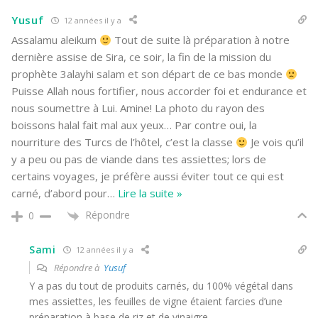
Yusuf
12 années il y a
Assalamu aleikum
Tout de suite là préparation à notre
dernière assise de Sira, ce soir, la fin de la mission du
prophète 3alayhi salam et son départ de ce bas monde
Puisse Allah nous fortifier, nous accorder foi et endurance et
nous soumettre à Lui. Amine! La photo du rayon des
boissons halal fait mal aux yeux… Par contre oui, la
nourriture des Turcs de l’hôtel, c’est la classe
Je vois qu’il
y a peu ou pas de viande dans tes assiettes; lors de
certains voyages, je préfère aussi éviter tout ce qui est
carné, d’abord pour
…
Lire la suite »
Répondre
0
Sami
12 années il y a
Répondre à
Yusuf
Y a pas du tout de produits carnés, du 100% végétal dans
mes assiettes, les feuilles de vigne étaient farcies d’une
préparation à base de riz et de vinaigre.