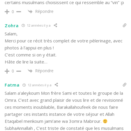
certains musulmans choisissent ce qui ressemble au “vin” :p
Répondre
0
Zohra
12 années il y a
Salam,
Merci pour ce récit très complet de votre pèlerinage, avec
photos à l’appui en plus !
C’est comme si on y était.
Hâte de lire la suite…
Répondre
0
Fatma
12 années il y a
Salam a’aleykoum Mon frère Sami et toutes le groupe de la
Omra. C’est avec grand plaisir de vous lire et de revisionné
ces moments inoubliable, Barakallahoufeek de nous faire
partager ces instants instance de votre séjour et Allah
Etaqabel menkoum jami’ane wa 3omra Mabrour.
SubhaAnnallah , C’est triste de constaté que les musulmans