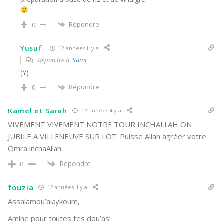
Répondre
0
Yusuf
12 années il y a
Répondre à
Sami
(Y)
Répondre
0
Kamel et Sarah
12 années il y a
VIVEMENT VIVEMENT NOTRE TOUR INCHALLAH ON
JUBILE A VILLENEUVE SUR LOT. Puisse Allah agréer votre
Omra inchaAllah
Répondre
0
fouzia
12 années il y a
Assalamou’alaykoum,
Amine pour toutes tes dou’as!