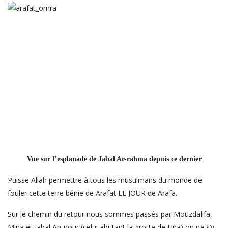
Vue sur l’esplanade de Jabal Ar-rahma depuis ce dernier
Puisse Allah permettre à tous les musulmans du monde de
fouler cette terre bénie de Arafat LE JOUR de Arafa.
Sur le chemin du retour nous sommes passés par Mouzdalifa,
Mina et Jabal An-nour (celui abritant la grotte de Hira) on ne s’y