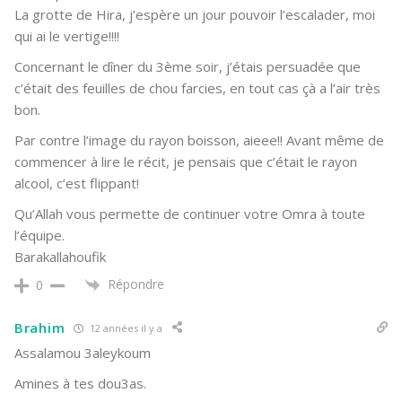
La grotte de Hira, j’espère un jour pouvoir l’escalader, moi
qui ai le vertige!!!!
Concernant le dîner du 3ème soir, j’étais persuadée que
c’était des feuilles de chou farcies, en tout cas çà a l’air très
bon.
Par contre l’image du rayon boisson, aieee!! Avant même de
commencer à lire le récit, je pensais que c’était le rayon
alcool, c’est flippant!
Qu’Allah vous permette de continuer votre Omra à toute
l’équipe.
Barakallahoufik
Répondre
0
Brahim
12 années il y a
Assalamou 3aleykoum
Amines à tes dou3as.