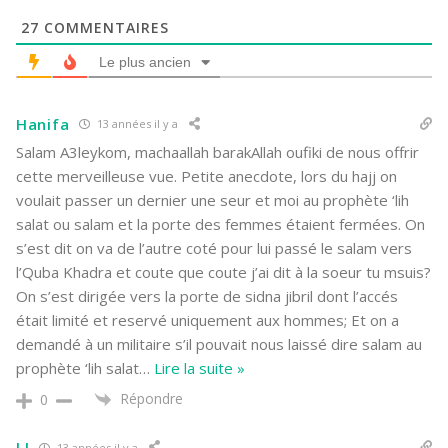
27
COMMENTAIRES
Le plus ancien
Hanifa
13 années il y a
Salam A3leykom, machaallah barakAllah oufiki de nous offrir
cette merveilleuse vue. Petite anecdote, lors du hajj on
voulait passer un dernier une seur et moi au prophète ‘lih
salat ou salam et la porte des femmes étaient fermées. On
s’est dit on va de l’autre coté pour lui passé le salam vers
l’Quba Khadra et coute que coute j’ai dit à la soeur tu msuis?
On s’est dirigée vers la porte de sidna jibril dont l’accés
était limité et reservé uniquement aux hommes; Et on a
demandé à un militaire s’il pouvait nous laissé dire salam au
prophète ‘lih salat
…
Lire la suite »
Répondre
0
LI
13 années il y a