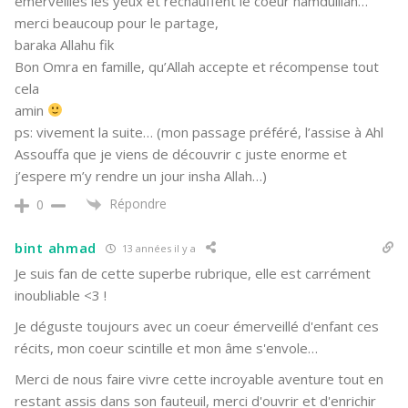
émerveilles les yeux et rechauffent le coeur hamdulilah…
merci beaucoup pour le partage,
baraka Allahu fik
Bon Omra en famille, qu’Allah accepte et récompense tout
cela
amin
ps: vivement la suite… (mon passage préféré, l’assise à Ahl
Assouffa que je viens de découvrir c juste enorme et
j’espere m’y rendre un jour insha Allah…)
Répondre
0
bint ahmad
13 années il y a
Je suis fan de cette superbe rubrique, elle est carrément
inoubliable <3 !
Je déguste toujours avec un coeur émerveillé d'enfant ces
récits, mon coeur scintille et mon âme s'envole…
Merci de nous faire vivre cette incroyable aventure tout en
restant assis dans son fauteuil, merci d'ouvrir et d'enrichir