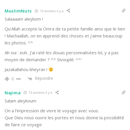
MuslimNuts
13 années il y a
Salaaaam aleykom !
Qu’Allah accepte la Omra de ta petite famille ainsi que le tien
! Machaallah, on en apprend des choses et j’aime beaucoup
les photos. ^^
Ah oui : euh.. J’ai raté les douas personnalisées lol, y a pas
moyen de demander ? ^^ Sivouplè. ^^’
Jazakallahou kheyran !
Répondre
0
Najima
13 années il y a
Salam aleykoum
On a l’impression de vivre le voyage avec vous.
Que Dieu nous ouvre les portes et nous donne la possibilité
de faire ce voyage