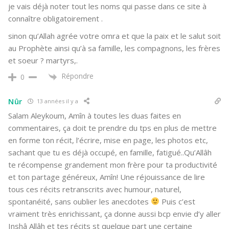
je vais déjà noter tout les noms qui passe dans ce site à
connaître obligatoirement .
sinon qu’Allah agrée votre omra et que la paix et le salut soit
au Prophète ainsi qu’à sa famille, les compagnons, les frères
et soeur ? martyrs,.
Répondre
0
Nûr
13 années il y a
Salam Aleykoum, Amîn à toutes les duas faites en
commentaires, ça doit te prendre du tps en plus de mettre
en forme ton récit, l’écrire, mise en page, les photos etc,
sachant que tu es déjà occupé, en famille, fatigué..Qu’Allâh
te récompense grandement mon frère pour ta productivité
et ton partage généreux, Amîn! Une réjouissance de lire
tous ces récits retranscrits avec humour, naturel,
spontanéité, sans oublier les anecdotes
Puis c’est
vraiment très enrichissant, ça donne aussi bcp envie d’y aller
Inshâ Allâh et tes récits st quelque part une certaine