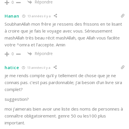
Répondre
0
Hanan
13 années il y a
SoubhanAllah mon frère je ressens des frissons en te lisant
à croire que je fais le voyage avec vous. Sérieusement
mashAllah très beau récit mashAllah, que Allah vous facilite
votre ^omra et l’accepte. Amin
Répondre
0
hatice
13 années il y a
je me rends compte qu’il y tellement de chose que je ne
connais pas. c’est pas pardonnable; j’ai besoin d’un livre sira
complet?
suggestion?
moi j’aimerais bien avoir une liste des noms de personnes à
connaître obligatoirement. genre 50 ou les100 plus
important.