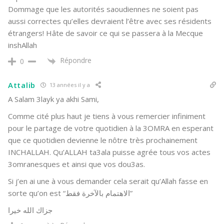
Dommage que les autorités saoudiennes ne soient pas
aussi correctes qu’elles devraient l’être avec ses résidents
étrangers! Hâte de savoir ce qui se passera à la Mecque
inshAllah
Répondre
0
Attalib
13 années il y a
A Salam 3layk ya akhi Sami,
Comme cité plus haut je tiens à vous remercier infiniment
pour le partage de votre quotidien à la 3OMRA en esperant
que ce quotidien devienne le nôtre très prochainement
INCHALLAH. Qu’ALLAH ta3ala puisse agrée tous vos actes
3omranesques et ainsi que vos dou3as.
Si j’en ai une à vous demander cela serait qu’Allah fasse en
sorte qu’on est “الاهتمام بالآخرة فقط”
جزاك الله خيرا