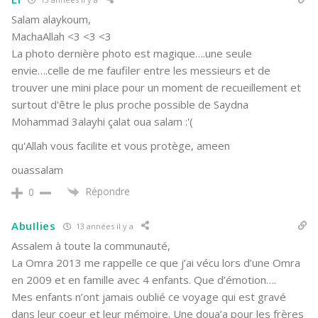
Salam alaykoum,
MachaAllah <3 <3 <3
La photo dernière photo est magique….une seule
envie….celle de me faufiler entre les messieurs et de
trouver une mini place pour un moment de recueillement et
surtout d'être le plus proche possible de Saydna
Mohammad 3alayhi çalat oua salam :'(
qu'Allah vous facilite et vous protège, ameen
ouassalam
Répondre
0
AbuIlies
13 années il y a
Assalem à toute la communauté,
La Omra 2013 me rappelle ce que j’ai vécu lors d’une Omra
en 2009 et en famille avec 4 enfants. Que d’émotion….
Mes enfants n’ont jamais oublié ce voyage qui est gravé
dans leur coeur et leur mémoire. Une doua’a pour les frères