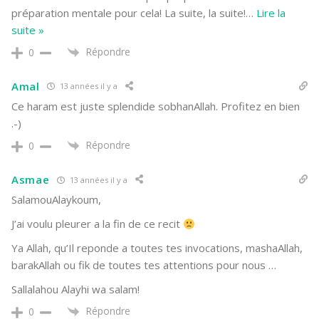
préparation mentale pour cela! La suite, la suite!
…
Lire la
suite »
Répondre
0
Amal
13 années il y a
Ce haram est juste splendide sobhanAllah. Profitez en bien
.-)
Répondre
0
Asmae
13 années il y a
SalamouAlaykoum,
J’ai voulu pleurer a la fin de ce recit
Ya Allah, qu’Il reponde a toutes tes invocations, mashaAllah,
barakAllah ou fik de toutes tes attentions pour nous …
Sallalahou Alayhi wa salam!
Répondre
0