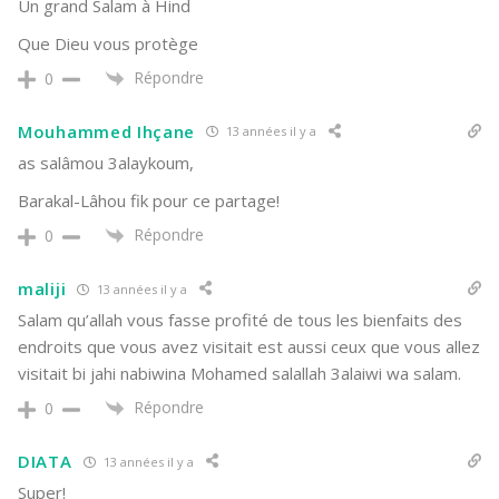
Un grand Salam à Hind
Que Dieu vous protège
Répondre
0
Mouhammed Ihçane
13 années il y a
as salâmou 3alaykoum,
Barakal-Lâhou fik pour ce partage!
Répondre
0
maliji
13 années il y a
Salam qu’allah vous fasse profité de tous les bienfaits des
endroits que vous avez visitait est aussi ceux que vous allez
visitait bi jahi nabiwina Mohamed salallah 3alaiwi wa salam.
Répondre
0
DIATA
13 années il y a
Super!