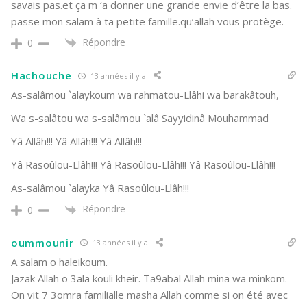
savais pas.et ça m ‘a donner une grande envie d’être la bas.
passe mon salam à ta petite famille.qu’allah vous protège.
Répondre
0
Hachouche
13 années il y a
As-salâmou `alaykoum wa rahmatou-Llâhi wa barakâtouh,
Wa s-salâtou wa s-salâmou `alâ Sayyidinâ Mouhammad
Yâ Allâh!!! Yâ Allâh!!! Yâ Allâh!!!
Yâ Rasoûlou-Llâh!!! Yâ Rasoûlou-Llâh!!! Yâ Rasoûlou-Llâh!!!
As-salâmou `alayka Yâ Rasoûlou-Llâh!!!
Répondre
0
oummounir
13 années il y a
A salam o haleikoum.
Jazak Allah o 3ala kouli kheir. Ta9abal Allah mina wa minkom.
On vit 7 3omra familialle masha Allah comme si on été avec