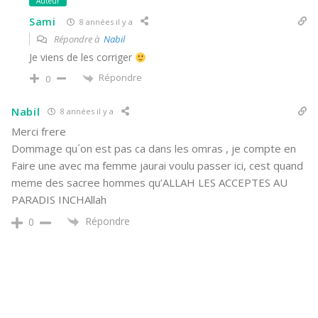
Auteur
Sami
8 années il y a
Répondre à
Nabil
Je viens de les corriger
Répondre
0
Nabil
8 années il y a
Merci frere
Dommage qu´on est pas ca dans les omras , je compte en
Faire une avec ma femme jaurai voulu passer ici, cest quand
meme des sacree hommes qu’ALLAH LES ACCEPTES AU
PARADIS INCHAllah
Répondre
0